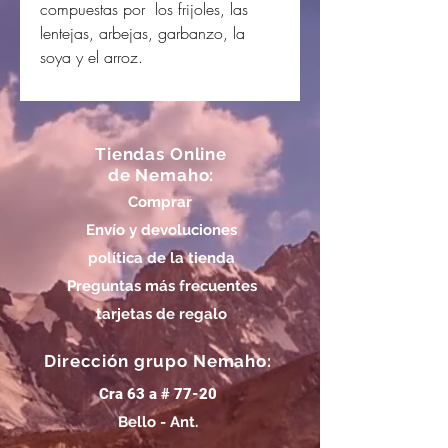
compuestas por los frijoles, las
lentejas, arbejas, garbanzo, la
soya y el arroz.
Tiendas Online
de Nemaho:
Comprar
Envío y devoluciones
política de la tienda
Preguntas más frecuentes
tarjetas de regalo
Dirección grupo Nemaho:
Cra 63 a # 77-20
Bello - Ant.