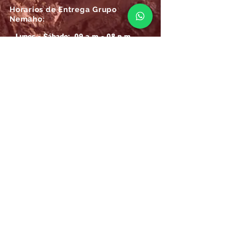
Horarios de Entrega Grupo
Nemaho:
Lunes - Sábado: 09 a.m.- 08 p.m.
Domingos y Festivos: 09 a.m.- 1p.m.
REGÍSTRATE
Email
SUSCRÍBIRME AHORA
Atención
Online Grupo Nemaho:
Las 24/7, recibe siempre la mejor
atención
.