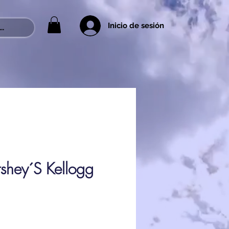
Inicio de sesión
..
shey´S Kellogg
recio