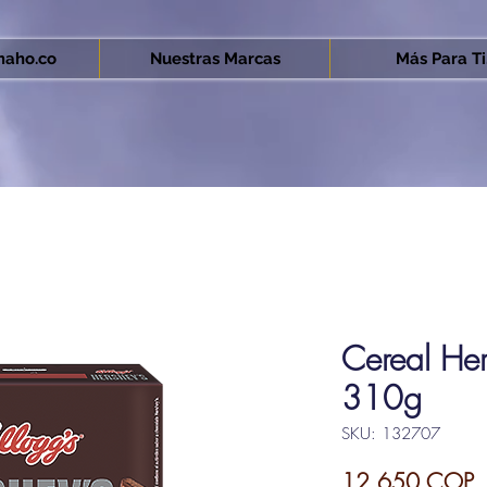
aho.co
Nuestras Marcas
Más Para Ti.
Cereal Her
310g
SKU: 132707
P
12.650 COP