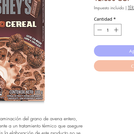
Impuesto incluido
|
TÉ
Cantidad
*
Ag
C
 laminación del grano de avena entero,
nte a un tratamiento térmico que asegure
En la elaboración de este producto no se