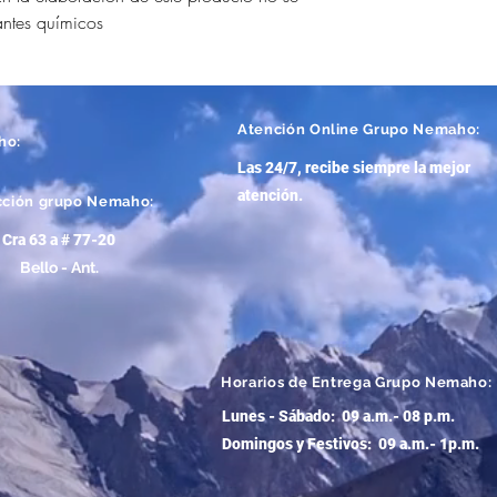
antes químicos
Atención
Online Grupo Nemaho:
ho:
Las 24/7, recibe siempre la mejor
atención
.
cción grupo Nemaho:
Cra 63 a # 77-20
Bello - Ant.
Horarios de Entrega Grupo Nemaho:
Lunes - Sábado: 09 a.m.- 08 p.m.
Domingos y Festivos: 09 a.m.- 1p.m.