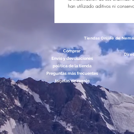
han utilizado aditivos ni conserv
Tiendas Online de Nema
Comprar
Dire
Envío y devoluciones
política de la tienda
Preguntas más frecuentes
tarjetas de regalo