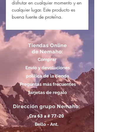
disfrutar en cualquier momento y en
cualquier lugar. Este producto es
buena fuente de proteína.
Tiendas Online
de Nemaho:
Comprar
Envío y devoluciones
política de la tienda
Preguntas más frecuentes
tarjetas de regalo
Dirección grupo Nemaho:
Cra 63 a # 77-20
Bello - Ant.