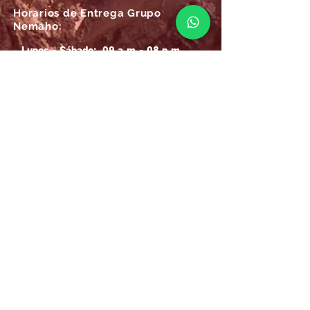
Horarios de Entrega Grupo
Nemaho:
Lunes - Sábado: 09 a.m.- 08 p.m.
Domingos y Festivos: 09 a.m.- 1p.m.
REGÍSTRATE
Email
SUSCRÍBIRME AHORA
Atención
Online Grupo Nemaho:
Las 24/7, recibe siempre la mejor
atención
.