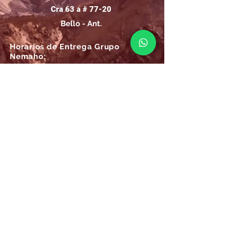
Cra 63 a # 77-20
Bello - Ant.
Horarios de Entrega Grupo
Nemaho:
Lunes - Sábado: 09 a.m.- 08 p.m.
Domingos y Festivos: 09 a.m.- 1p.m.
REGÍSTRATE
Email
SUSCRÍBIRME AHORA
Atención
Online Grupo Nemaho: