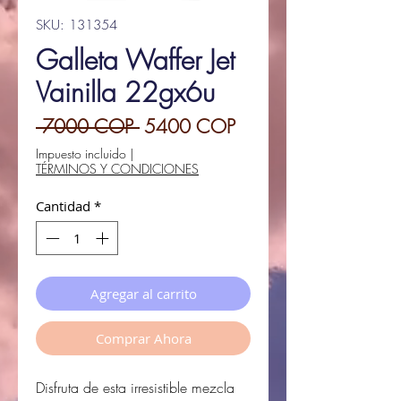
SKU: 131354
Galleta Waffer Jet
Vainilla 22gx6u
Precio
Precio
 7000 COP 
5400 COP
de
Impuesto incluido
|
TÉRMINOS Y CONDICIONES
oferta
Cantidad
*
Agregar al carrito
Comprar Ahora
Disfruta de esta irresistible mezcla