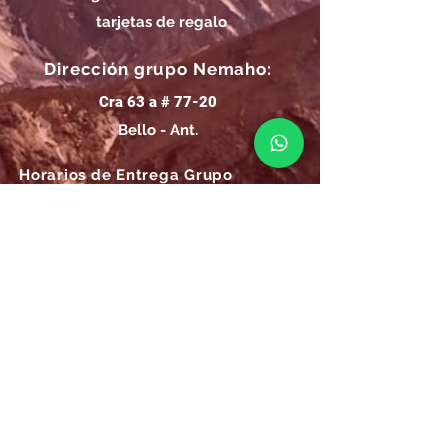
tarjetas de regalo
Dirección grupo Nemaho:
Cra 63 a # 77-20
Bello - Ant.
Horarios de Entrega Grupo
Nemaho:
Lunes - Sábado: 09 a.m.- 08 p.m.
Domingos y Festivos: 09 a.m.- 1p.m.
REGÍSTRATE
Email
SUSCRÍBIRME AHORA