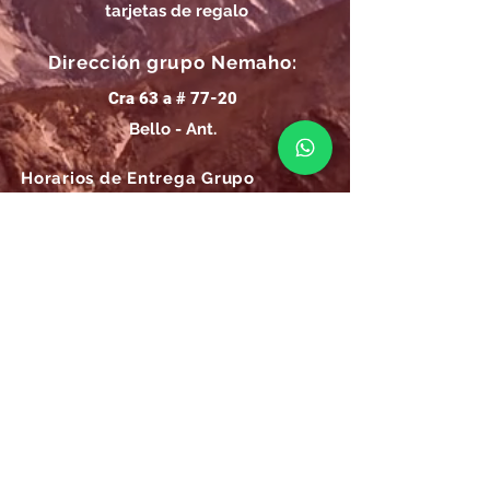
tarjetas de regalo
Dirección grupo Nemaho:
Cra 63 a # 77-20
Bello - Ant.
Horarios de Entrega Grupo
Nemaho:
Lunes - Sábado: 09 a.m.- 08 p.m.
Domingos y Festivos: 09 a.m.- 1p.m.
REGÍSTRATE
Email
SUSCRÍBIRME AHORA