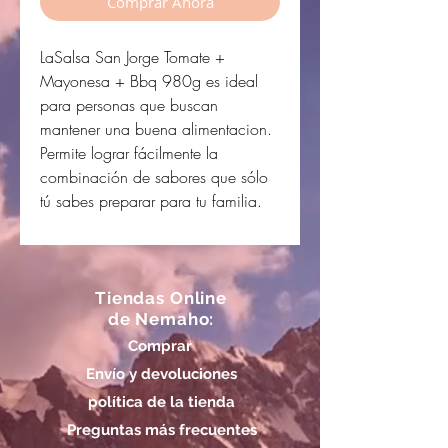
Comprar Ahora
LaSalsa San Jorge Tomate +
Mayonesa + Bbq 980g es ideal
para personas que buscan
mantener una buena alimentacion.
Permite lograr fácilmente la
combinación de sabores que sólo
tú sabes preparar para tu familia.
Tiendas Online
de Nemaho:
Comprar
Envío y devoluciones
política de la tienda
Preguntas más frecuentes