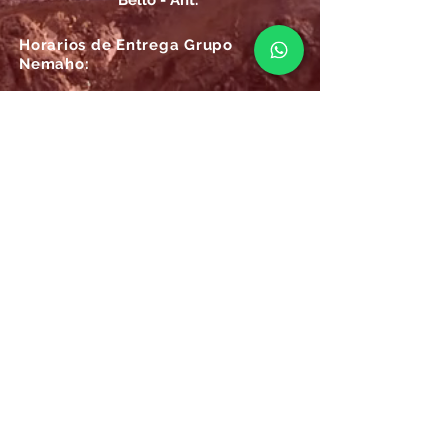
Bello - Ant.
Horarios de Entrega Grupo
Nemaho:
Lunes - Sábado: 09 a.m.- 08 p.m.
Domingos y Festivos: 09 a.m.- 1p.m.
REGÍSTRATE
Email
SUSCRÍBIRME AHORA
Atención
Online Grupo Nemaho:
Las 24/7, recibe siempre la mejor