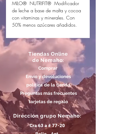
MILO® NUTRIFIT® Modificador
de leche a base de malta y cocoa
con vitaminas y minerales. Con
50% menos azúcares añadidos.
Tiendas Online
de Nemaho:
Comprar
Envío y devoluciones
política de la tienda
Preguntas más frecuentes
tarjetas de regalo
Dirección grupo Nemaho:
Cra 63 a # 77-20