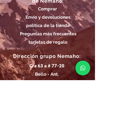
de Nemaho:
Comprar
Envío y devoluciones
política de la tienda
Preguntas más frecuentes
tarjetas de regalo
Dirección grupo Nemaho:
Cra 63 a # 77-20
Bello - Ant.
Horarios de Entrega Grupo
Nemaho:
Lunes - Sábado: 09 a.m.- 08 p.m.
Domingos y Festivos: 09 a.m.- 1p.m.
REGÍSTRATE