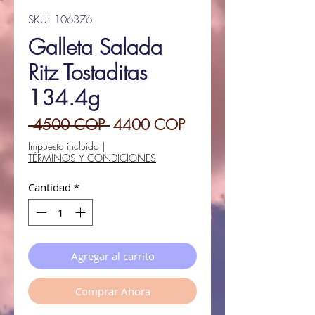
SKU: 106376
Galleta Salada
Ritz Tostaditas
134.4g
Precio
Precio
 4500 COP 
4400 COP
de
Impuesto incluido
|
TÉRMINOS Y CONDICIONES
oferta
Cantidad
*
Agregar al carrito
Comprar Ahora