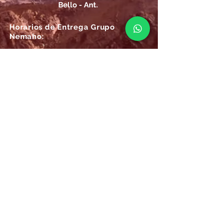
Bello - Ant.
Horarios de Entrega Grupo
Nemaho:
Lunes - Sábado: 09 a.m.- 08 p.m.
Domingos y Festivos: 09 a.m.- 1p.m.
REGÍSTRATE
Email
SUSCRÍBIRME AHORA
Atención
Online Grupo Nemaho: