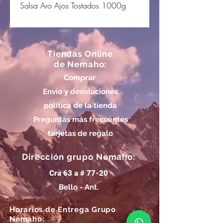
Salsa Aro Ajos Tostados 1000g
Tiendas Online
de Nemaho:
Comprar
Envío y devoluciones
política de la tienda
Preguntas más frecuentes
tarjetas de regalo
Dirección grupo Nemaho:
Cra 63 a # 77-20
Bello - Ant.
Horarios de Entrega Grupo
Nemaho: