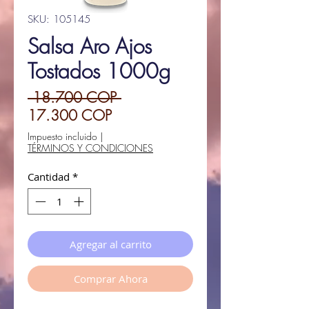
SKU: 105145
Salsa Aro Ajos
Tostados 1000g
Precio
 18.700 COP 
Precio
17.300 COP
de
Impuesto incluido
|
TÉRMINOS Y CONDICIONES
oferta
Cantidad
*
Agregar al carrito
Comprar Ahora