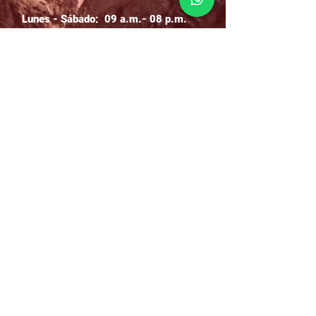
Lunes - Sábado: 09 a.m.- 08 p.m.
Domingos y Festivos: 09 a.m.- 1p.m.
REGÍSTRATE
Email
SUSCRÍBIRME AHORA
Atención
Online Grupo Nemaho:
Las 24/7, recibe siempre la mejor
atención
.