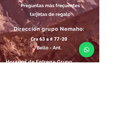
Preguntas más frecuentes
tarjetas de regalo
Dirección grupo Nemaho:
Cra 63 a # 77-20
Bello - Ant.
Horarios de Entrega Grupo
Nemaho:
Lunes - Sábado: 09 a.m.- 08 p.m.
Domingos y Festivos: 09 a.m.- 1p.m.
REGÍSTRATE
Email
SUSCRÍBIRME AHORA