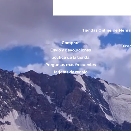
Tiendas Online de Nema
Comprar
Dire
Envío y devoluciones
política de la tienda
Preguntas más frecuentes
tarjetas de regalo