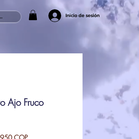
Inicio de sesión
..
o Ajo Fruco
ecio
Precio
950 COP