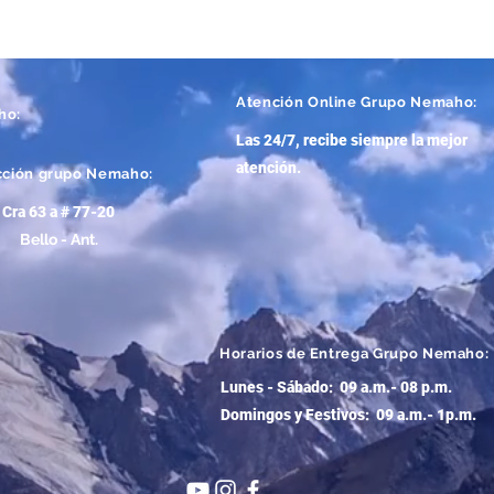
Atención
Online Grupo Nemaho:
ho:
Las 24/7, recibe siempre la mejor
atención
.
cción grupo Nemaho:
Cra 63 a # 77-20
Bello - Ant.
Horarios de Entrega Grupo Nemaho:
Lunes - Sábado: 09 a.m.- 08 p.m.
Domingos y Festivos: 09 a.m.- 1p.m.