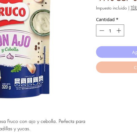
Impuesto incluido
|
TÉ
Cantidad
*
Ag
C
a Fruco con ajo y cebolla. Perfecta para
dillas y yucas.