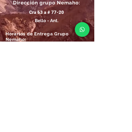
Dirección grupo Nemaho:
Cra 63 a # 77-20
Bello - Ant.
Horarios de Entrega Grupo
Nemaho:
Lunes - Sábado: 09 a.m.- 08 p.m.
Domingos y Festivos: 09 a.m.- 1p.m.
REGÍSTRATE
Email
SUSCRÍBIRME AHORA