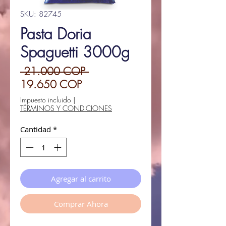
SKU: 82745
Pasta Doria
Spaguetti 3000g
Precio
 21.000 COP 
Precio
19.650 COP
de
Impuesto incluido
|
TÉRMINOS Y CONDICIONES
oferta
Cantidad
*
Agregar al carrito
Comprar Ahora