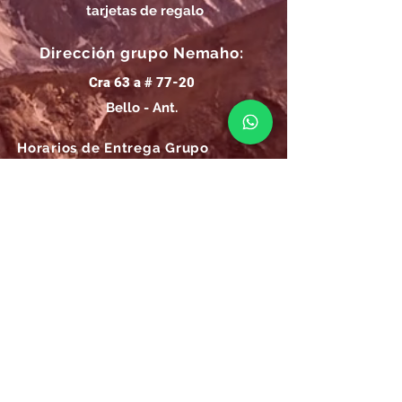
tarjetas de regalo
Dirección grupo Nemaho:
Cra 63 a # 77-20
Bello - Ant.
Horarios de Entrega Grupo
Nemaho:
Lunes - Sábado: 09 a.m.- 08 p.m.
Domingos y Festivos: 09 a.m.- 1p.m.
REGÍSTRATE
Email
SUSCRÍBIRME AHORA