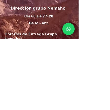
Dirección grupo Nemaho:
Cra 63 a # 77-20
Bello - Ant.
Horarios de Entrega Grupo
Nemaho:
Lunes - Sábado: 09 a.m.- 08 p.m.
Domingos y Festivos: 09 a.m.- 1p.m.
REGÍSTRATE
Email
SUSCRÍBIRME AHORA