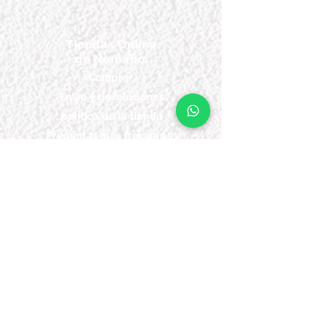
Tiendas Online
de Nemaho:
Comprar
Envío y devoluciones
política de la tienda
Preguntas más frecuentes
tarjetas de regalo
Dirección grupo Nemaho:
Cra 63 a # 77-20
Bello - Ant.
Horarios de Entrega Grupo
Nemaho:
Lunes - Sábado: 09 a.m.- 08 p.m.