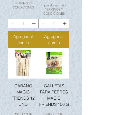
TÉRMINOS Y
Impuesto incluido
|
CONDICIONES
TÉRMINOS Y
CONDICIONES
Agregar al
Agregar al
carrito
carrito
CÁBANO
GALLETAS
MAGIC
PARA PERROS
FRIENDS 12
MAGIC
UND
FRIENDS 150 G
Precio
Precio
2350 COP
3400 COP