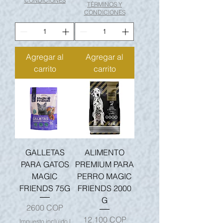
CONDICIONES
TÉRMINOS Y
CONDICIONES
Agregar al
Agregar al
carrito
carrito
GALLETAS
ALIMENTO
PARA GATOS
PREMIUM PARA
MAGIC
PERRO MAGIC
FRIENDS 75G
FRIENDS 2000
G
Precio
2600 COP
Precio
12.100 COP
Impuesto incluido
|