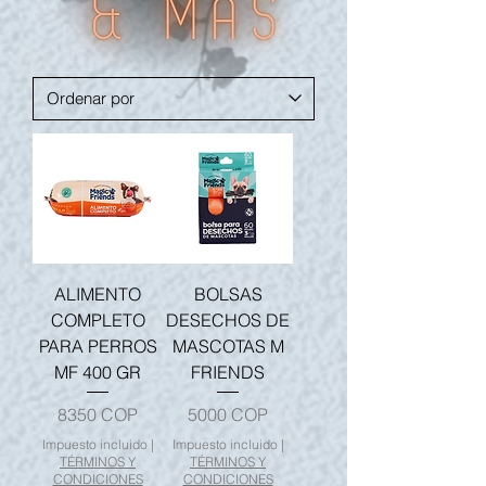
ALIMENTO
BOLSAS
COMPLETO
DESECHOS DE
PARA PERROS
MASCOTAS M
MF 400 GR
FRIENDS
Precio
Precio
8350 COP
5000 COP
Impuesto incluido
|
Impuesto incluido
|
TÉRMINOS Y
TÉRMINOS Y
CONDICIONES
CONDICIONES