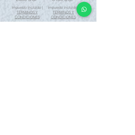
Impuesto incluido
|
Impuesto incluido
|
TÉRMINOS Y
TÉRMINOS Y
CONDICIONES
CONDICIONES
Agregar al
Agregar al
carrito
carrito
Tiendas Online
de Nemaho:
Comprar
Envío y devoluciones
política de la tienda
Preguntas más frecuentes
tarjetas de regalo