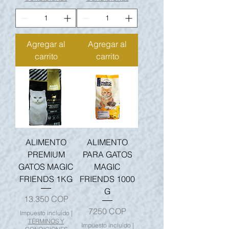
Agregar al
Agregar al
carrito
carrito
ALIMENTO
ALIMENTO
PREMIUM
PARA GATOS
GATOS MAGIC
MAGIC
FRIENDS 1KG
FRIENDS 1000
G
Precio
13.350 COP
Precio
7250 COP
Impuesto incluido
|
TÉRMINOS Y
Impuesto incluido
|