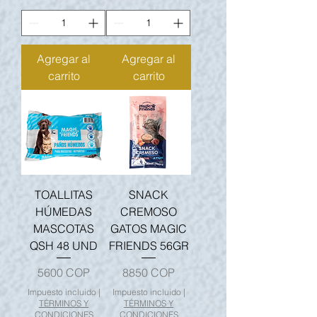
Agregar al
Agregar al
carrito
carrito
TOALLITAS
SNACK
HÚMEDAS
CREMOSO
MASCOTAS
GATOS MAGIC
QSH 48 UND
FRIENDS 56GR
Precio
Precio
5600 COP
8850 COP
Impuesto incluido
|
Impuesto incluido
|
TÉRMINOS Y
TÉRMINOS Y
CONDICIONES
CONDICIONES