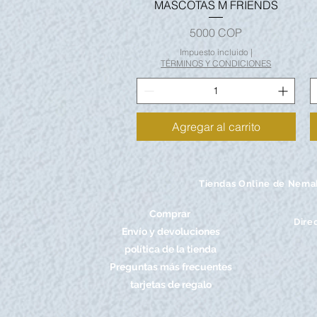
MASCOTAS M FRIENDS
Precio
5000 COP
Impuesto incluido
|
TÉRMINOS Y CONDICIONES
Agregar al carrito
Tiendas Online de Nema
Comprar
Dire
Envío y devoluciones
política de la tienda
Preguntas más frecuentes
tarjetas de regalo