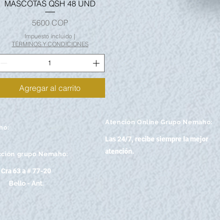
MASCOTAS QSH 48 UND
Precio
5600 COP
Impuesto incluido
|
TÉRMINOS Y CONDICIONES
Agregar al carrito
Atención
Online Grupo Nemaho:
ho:
Las 24/7, recibe siempre la mejor
atención
.
cción grupo Nemaho:
Cra 63 a # 77-20
Bello - Ant.