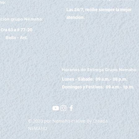
ho:
Las 24/7, recibe siempre la mejor
atención
.
cción grupo Nemaho:
Cra 63 a # 77-20
Bello - Ant.
Horarios de Entrega Grupo Nemaho:
Lunes - Sábado: 09 a.m.- 08 p.m.
Domingos y Festivos: 09 a.m.- 1p.m.
© 2020 por Nemaho crative By Creada
NEMAHO