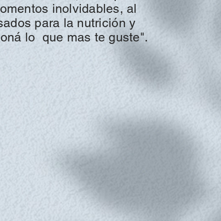
momentos inolvidables, al
nsados para la
nutrición
y
ioná
lo
que mas te guste".