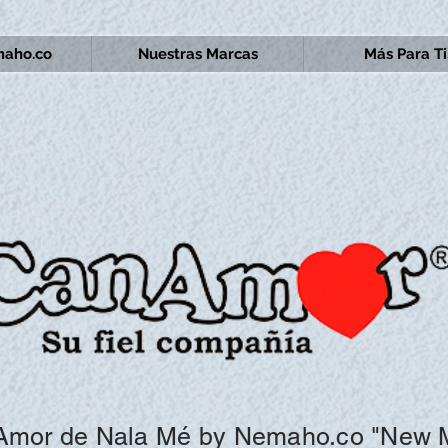
aho.co
Nuestras Marcas
Más Para Ti.
 Amor de
Nala Mé by
Nemaho.co "
New M