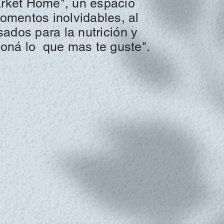
ket Home", un espacio
momentos inolvidables, al
nsados para la
nutrición
y
ioná
lo
que mas te guste".