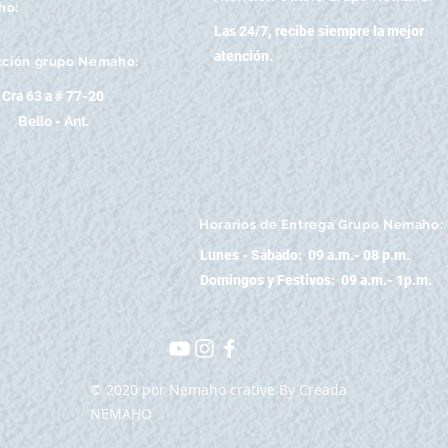
ho:
Las 24/7, recibe siempre la mejor
atención
.
cción grupo Nemaho:
Cra 63 a # 77-20
Bello - Ant.
Horarios de Entrega Grupo Nemaho:
Lunes - Sábado: 09 a.m.- 08 p.m.
Domingos y Festivos: 09 a.m.- 1p.m.
© 2020 por Nemaho crative By Creada
NEMAHO