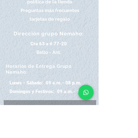
política de la tienda
Preguntas más frecuentes
tarjetas de regalo
Dirección grupo Nemaho:
Cra 63 a # 77-20
Bello - Ant.
Horarios de Entrega Grupo
Nemaho:
Lunes - Sábado: 09 a.m.- 08 p.m.
Domingos y Festivos: 09 a.m.- 1p.m.
REGÍSTRATE
Email
SUSCRÍBIRME AHORA