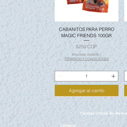
Vista rápida
CABANITOS PARA PERRO
MAGIC FRIENDS 100GR
Precio
5250 COP
Impuesto incluido
|
TÉRMINOS Y CONDICIONES
Agregar al carrito
Tiendas Online de Nema
Comprar