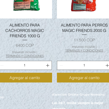
Vista rápida
Vista rápida
ALIMENTO PARA
ALIMENTO PARA PERROS
CACHORROS MAGIC
MAGIC FRIENDS 2000 G
FRIENDS 1000 G
Precio
11.500 COP
Precio
6400 COP
Impuesto incluido
|
TÉRMINOS Y CONDICIONES
Impuesto incluido
|
TÉRMINOS Y CONDICIONES
Agregar al carrito
Agregar al carrito
Atención
Online Grupo Nemaho:
ho:
Las 24/7, recibe siempre la mejor