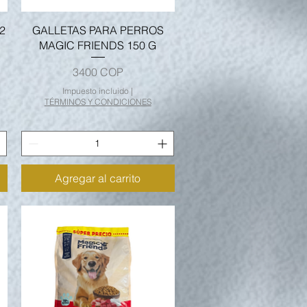
Vista rápida
2
GALLETAS PARA PERROS
MAGIC FRIENDS 150 G
Precio
3400 COP
Impuesto incluido
|
TÉRMINOS Y CONDICIONES
Agregar al carrito