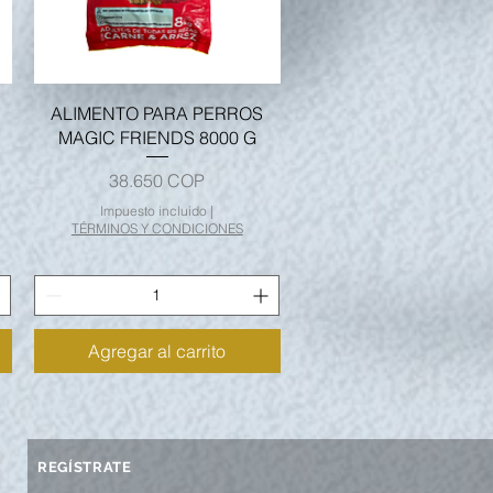
Vista rápida
ALIMENTO PARA PERROS
MAGIC FRIENDS 8000 G
Precio
38.650 COP
Impuesto incluido
|
TÉRMINOS Y CONDICIONES
Agregar al carrito
REGÍSTRATE