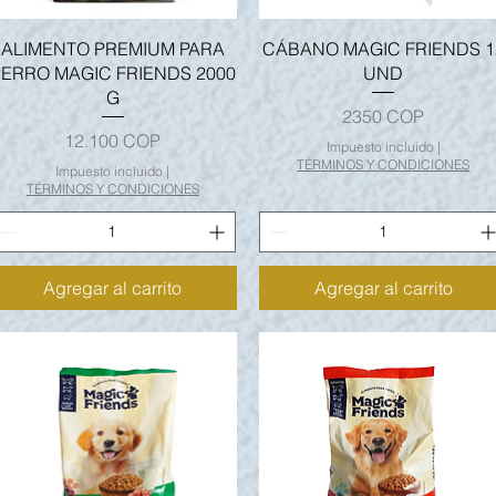
Vista rápida
Vista rápida
ALIMENTO PREMIUM PARA
CÁBANO MAGIC FRIENDS 1
ERRO MAGIC FRIENDS 2000
UND
G
Precio
2350 COP
Precio
12.100 COP
Impuesto incluido
|
TÉRMINOS Y CONDICIONES
Impuesto incluido
|
TÉRMINOS Y CONDICIONES
Agregar al carrito
Agregar al carrito