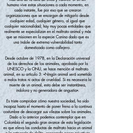
humano vive estas situaciones a cada momento, en
cada instante, fue por eso que se crearon
organizaciones que se encargan de mitigarlo desde
cualquier edad, cualquier género, al igual que
cualquier nacionalidad; hay muy pocas entidades que
realmente se especializan en el maltrato animal y más
que se misionen en la especie Canina dado que es
una índole de extrema vulnerabilidad tanto
domesticada como callejero.
Desde octubre de 1978, en la Declaración universal
de los derechos de los animales, aprobada por la
UNESCO y la ONU, se hace mención al maltrato
animal, en su artículo 3: «Ningún animal será sometido
a malos tratos ni actos de crueldad. Si es necesaria la
muerte de un animal, esta debe ser instantánea,
indolora y no generadora de angustia».
Es triste comprobar cómo nuestra sociedad, ha sido
incapaz hasta el momento de poner freno a la continua
costumbre de descargar sus vilezas sobre los animales.
Dado a lo anterior podemos contemplar que en
Colombia el segundo gran avance de esta legislación
es que eleva las conductas de maltrato hacia un animal
a la categoría de delito, generando penas privativas