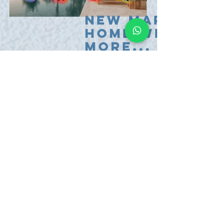
New Market
home With
More...
More Products.
More Awards.
More Rewards.
More gifts.
More Discounts.
SHOP
Buy in All
Shipping & Returns