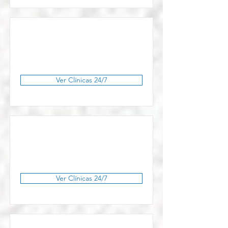
Ver Clínicas 24/7
Ver Clínicas 24/7