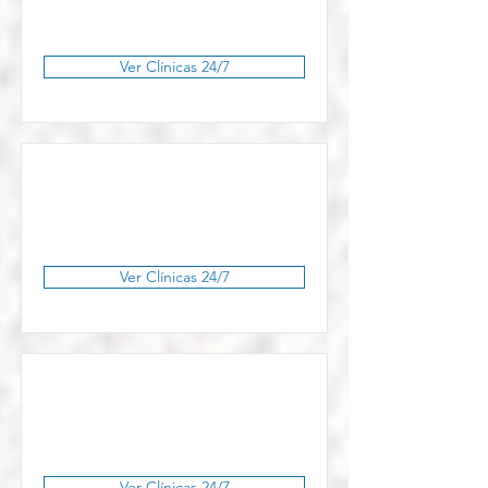
Ver Clínicas 24/7
Ver Clínicas 24/7
Ver Clínicas 24/7