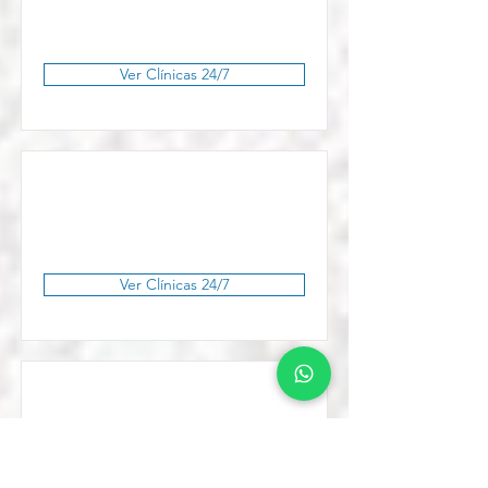
Ver Clínicas 24/7
Ver Clínicas 24/7