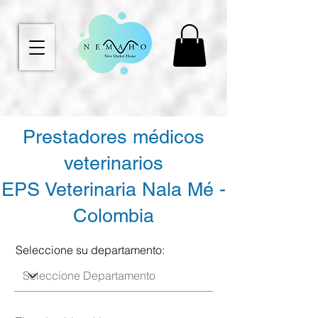
Prestadores médicos
veterinarios
EPS Veterinaria Nala Mé -
Colombia
Seleccione su departamento: