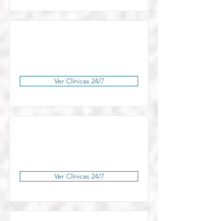
Ver Clínicas 24/7
Ver Clínicas 24/7