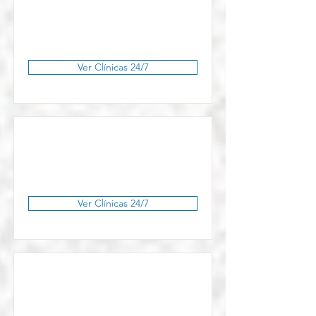
Ver Clínicas 24/7
Ver Clínicas 24/7