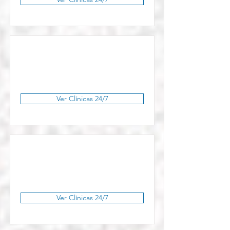
Ver Clínicas 24/7
Ver Clínicas 24/7