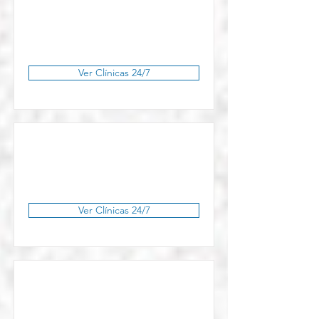
Ver Clínicas 24/7
Ver Clínicas 24/7