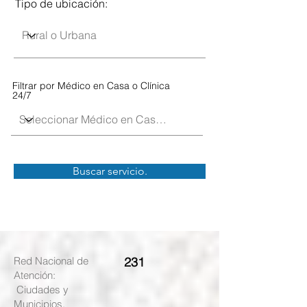
Tipo de ubicación:
Filtrar por Médico en Casa o Clínica
24/7
Buscar servicio.
Red Nacional de
231
Atención:
Ciudades y
Municipios.