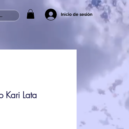
Inicio de sesión
..
 Kari Lata
rice