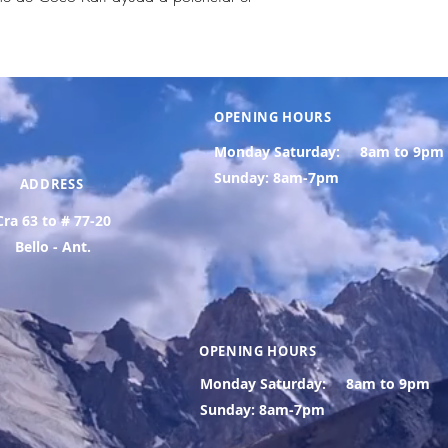
OPENING HOURS
Monday Saturday:
8am to 9pm
Sunday: 8am-7pm
ADDRESS
Cra 63 to # 77-20
Bello - Ant.
OPENING HOURS
Monday Saturday:
8am to 9pm
Sunday: 8am-7pm