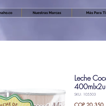
aho.co
Nuestras Marcas
Más Para Ti.
Leche Coco
400mlx2u
SKU: 105503
P
COP 20,350