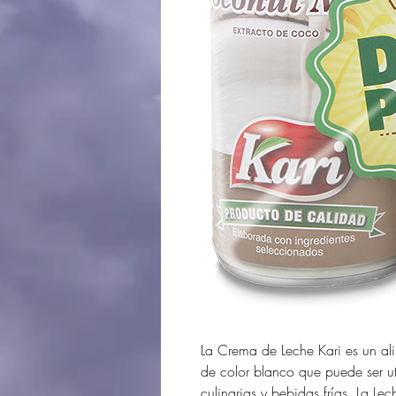
La Crema de Leche Kari es un al
de color blanco que puede ser ut
culinarias y bebidas frías. La L