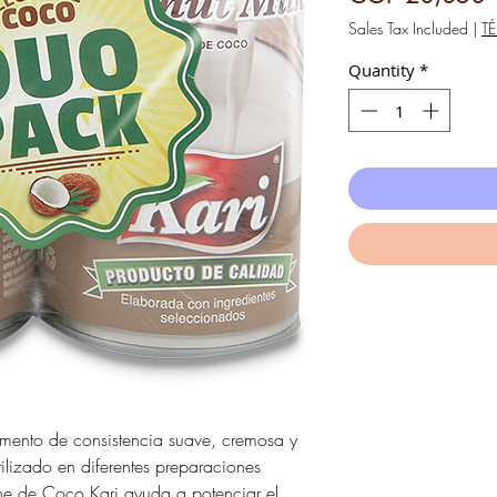
Sales Tax Included
|
T
Quantity
*
imento de consistencia suave, cremosa y
ilizado en diferentes preparaciones
eche de Coco Kari ayuda a potenciar el