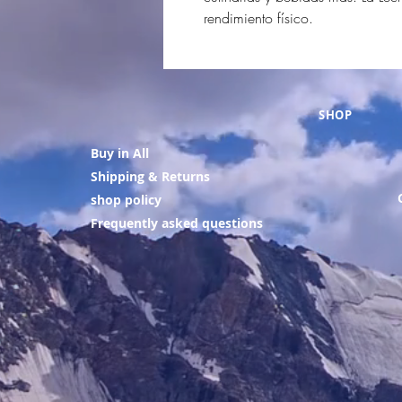
rendimiento físico.
SHOP
Buy in All
Shipping & Returns
shop policy
Frequently asked questions