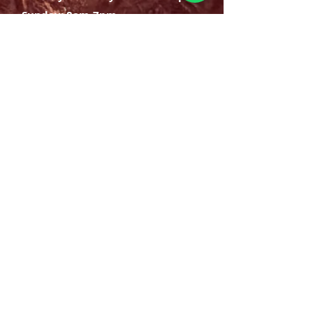
Sunday: 8am-7pm
SIGN UP
E-mail
SUBSCRIBE NOW
OPENING HOURS
Monday Saturday:
8am to 9pm
Sunday: 8am-7pm