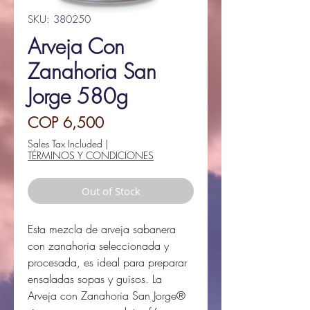
SKU: 380250
Arveja Con
Zanahoria San
Jorge 580g
Price
COP 6,500
Sales Tax Included
|
TÉRMINOS Y CONDICIONES
Out of Stock
Esta mezcla de arveja sabanera
con zanahoria seleccionada y
procesada, es ideal para preparar
ensaladas sopas y guisos. La
Arveja con Zanahoria San Jorge®