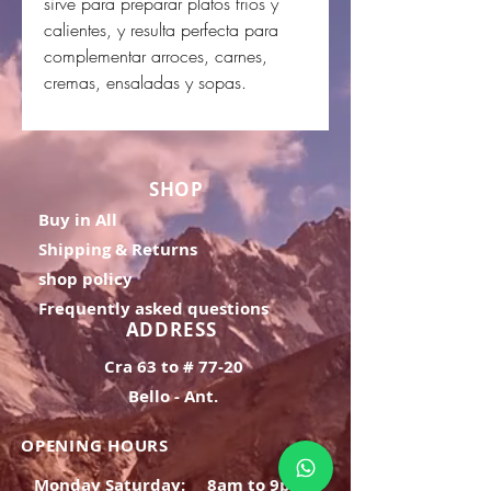
sirve para preparar platos fríos y
calientes, y resulta perfecta para
complementar arroces, carnes,
cremas, ensaladas y sopas.
SHOP
Buy in All
Shipping & Returns
shop policy
Frequently asked questions
ADDRESS
Cra 63 to # 77-20
Bello - Ant.
OPENING HOURS
Monday Saturday:
8am to 9pm