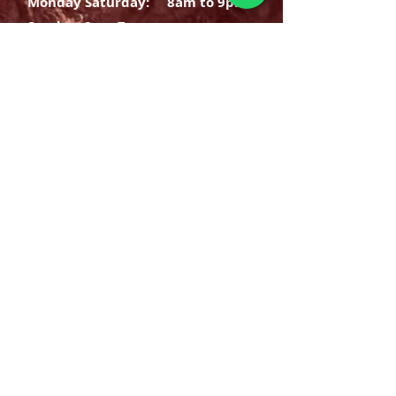
Monday Saturday:
8am to 9pm
Sunday: 8am-7pm
SIGN UP
E-mail
SUBSCRIBE NOW
OPENING HOURS
Monday Saturday:
8am to 9pm
Sunday: 8am-7pm