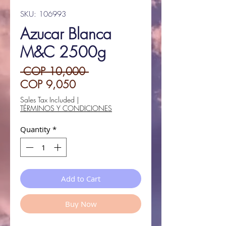
SKU: 106993
Azucar Blanca
M&C 2500g
Regular
 COP 10,000 
Sale
Price
COP 9,050
Price
Sales Tax Included
|
TÉRMINOS Y CONDICIONES
Quantity
*
Add to Cart
Buy Now