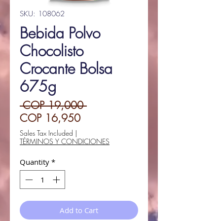
SKU: 108062
Bebida Polvo
Chocolisto
Crocante Bolsa
675g
Regular
 COP 19,000 
Sale
Price
COP 16,950
Price
Sales Tax Included
|
TÉRMINOS Y CONDICIONES
Quantity
*
Add to Cart