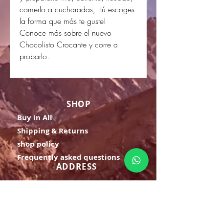
comerlo a cucharadas, ¡tú escoges
la forma que más te guste!
Conoce más sobre el nuevo
Chocolisto Crocante y corre a
probarlo.
SHOP
Buy in All
Shipping & Returns
shop policy
Frequently asked questions
ADDRESS
Cra 63 to # 77-20
Bello - Ant.
OPENING HOURS