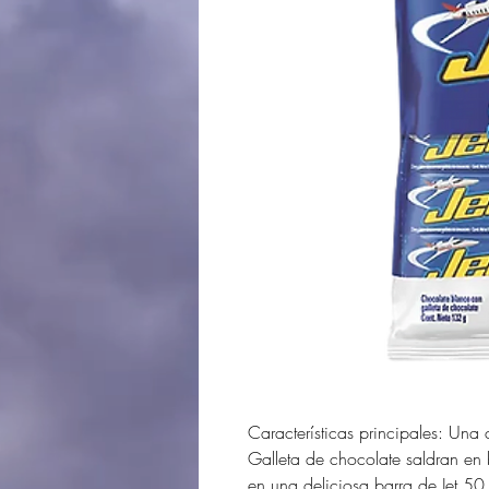
Características principales: Una
Galleta de chocolate saldran en
en una deliciosa barra de Jet 50