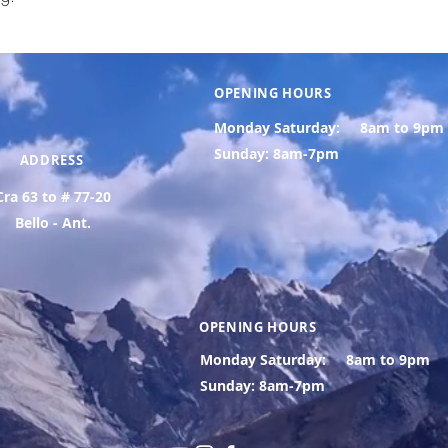
OPENING HOURS
Monday Saturday:
8am to 9pm
Sunday: 8am-7pm
ADDRESS
Cra 63 to # 77-20
Bello - Ant.
OPENING HOURS
Monday Saturday:
8am to 9pm
Sunday: 8am-7pm