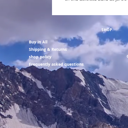
SHOP
Buy in All
Shipping & Returns
shop policy
Frequently asked questions