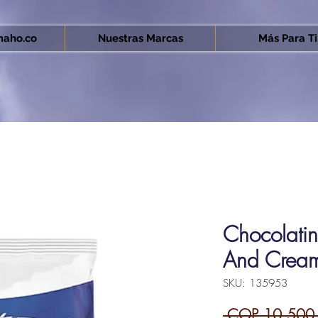
aho.co
Nuestras Marcas
Más Para Ti.
Chocolatin
And Crea
SKU: 135953
 COP 10,500