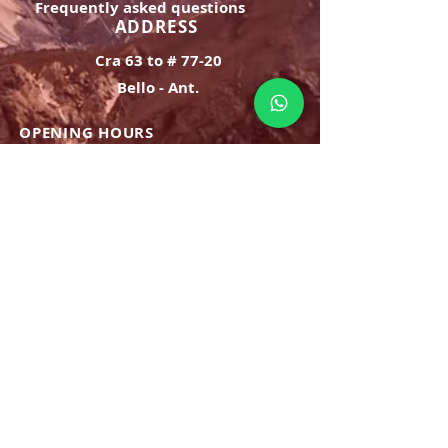
Frequently asked questions
ADDRESS
Cra 63 to # 77-20
Bello - Ant.
OPENING HOURS
Monday Saturday:
8am to 9pm
Sunday: 8am-7pm
SIGN UP
E-mail
SUBSCRIBE NOW