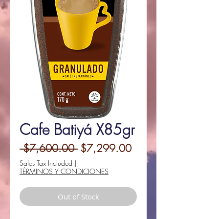
Cafe Batiyá X85gr
Regular
Sale
 $7,600.00 
$7,299.00
Price
Price
Sales Tax Included
|
TÉRMINOS Y CONDICIONES
Out of Stock