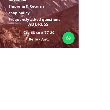
Shipping & Returns
shop policy
Frequently asked questions
ADDRESS
Cra 63 to # 77-20
Bello - Ant.
OPENING HOURS
Monday Saturday:
8am to 9pm
Sunday: 8am-7pm
SIGN UP
E-mail
SUBSCRIBE NOW