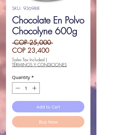
SKU: 936988
Chocolate En Polvo
Chocolyne 600g
Regular
 COP 25,000 
Sale
Price
COP 23,400
Price
Sales Tax Included
|
TÉRMINOS Y CONDICIONES
Quantity
*
Add to Cart
Buy Now