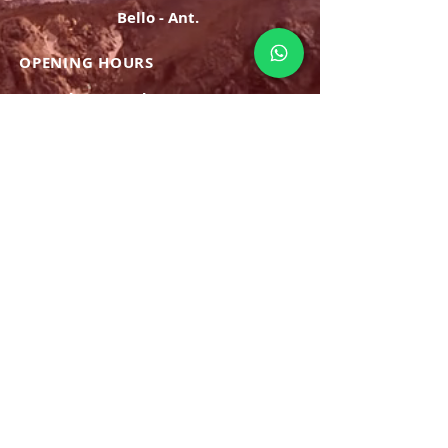
Bello - Ant.
OPENING HOURS
Monday Saturday:
8am to 9pm
Sunday: 8am-7pm
SIGN UP
E-mail
SUBSCRIBE NOW
OPENING HOURS
Monday Saturday:
8am to 9pm