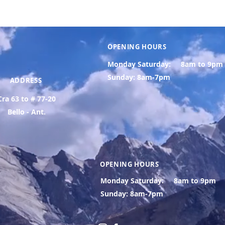
OPENING HOURS
Monday Saturday:
8am to 9pm
Sunday: 8am-7pm
ADDRESS
Cra 63 to # 77-20
Bello - Ant.
OPENING HOURS
Monday Saturday:
8am to 9pm
Sunday: 8am-7pm