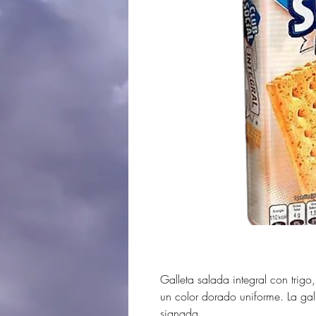
Galleta salada integral con trigo
un color dorado uniforme. La gall
signada