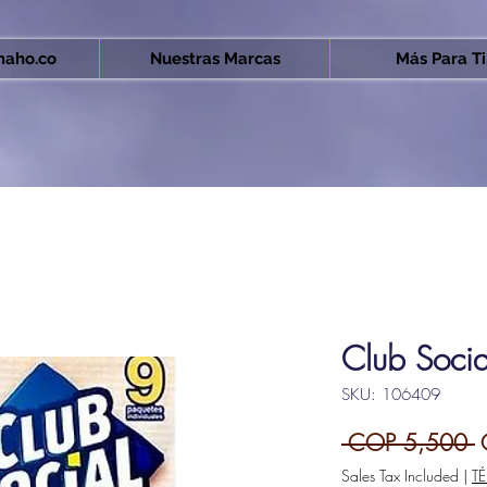
aho.co
Nuestras Marcas
Más Para Ti.
Club Socia
SKU: 106409
R
 COP 5,500 
P
Sales Tax Included
|
T