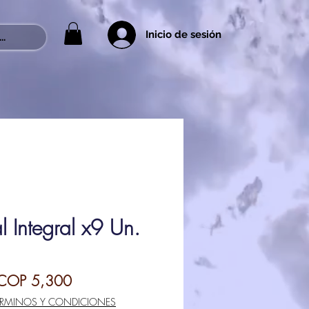
Inicio de sesión
..
l Integral x9 Un.
egular
Sale
COP 5,300
rice
Price
ÉRMINOS Y CONDICIONES