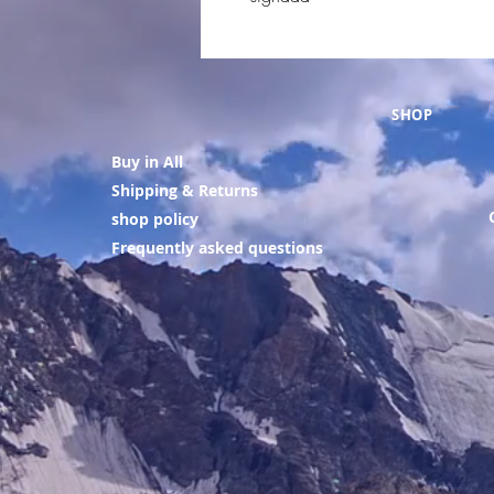
SHOP
Buy in All
Shipping & Returns
shop policy
Frequently asked questions