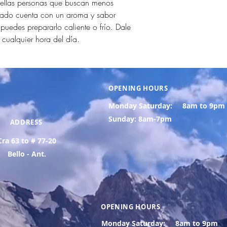
uellas personas que buscan menos
nado cuenta con un aroma y sabor
puedes prepararlo caliente o frío. Dale
a cualquier hora del día.
OPENING HOURS
Monday Saturday:
8am to 9pm
Sunday: 8am-7pm
ADDRESS
Cra 63 to # 77-20
Bello - Ant.
OPENING HOURS
Monday Saturday:
8am to 9pm