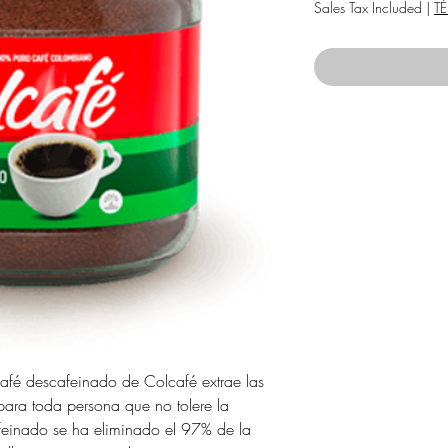
P
Sales Tax Included
|
T
afé descafeinado de Colcafé extrae las
para toda persona que no tolere la
feinado se ha eliminado el 97% de la