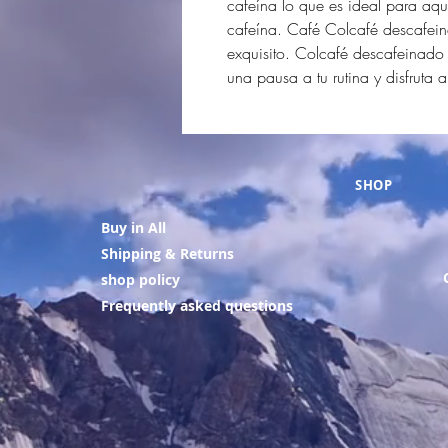
cafeína lo que es ideal para aq
cafeína. Café Colcafé descafei
exquisito. Colcafé descafeinado 
una pausa a tu rutina y disfruta 
SHOP
Buy in All
Shipping & Returns
shop policy
Frequently asked questions