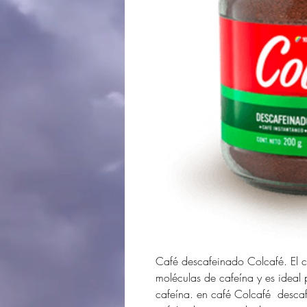
Café descafeinado Colcafé. El c
moléculas de cafeína y es ideal 
cafeína. en café Colcafé desca