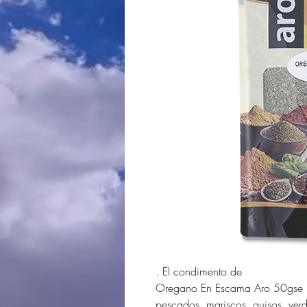
. El condimento de
Oregano En Escama Aro 50gse uti
pescados, mariscos, guisos, verd