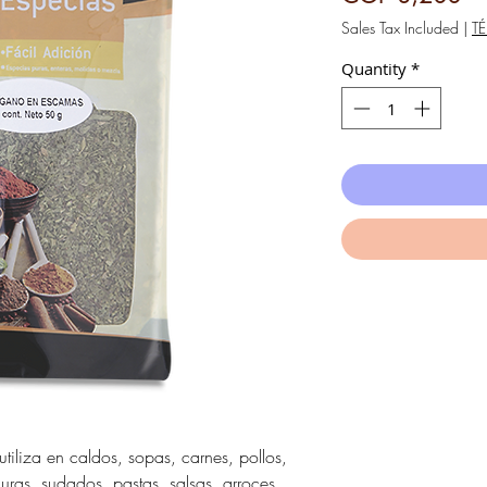
Sales Tax Included
|
T
Quantity
*
liza en caldos, sopas, carnes, pollos,
uras, sudados, pastas, salsas, arroces,