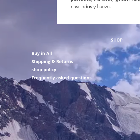
ensaladas y huevo.
SHOP
Buy in All
Shipping & Returns
shop policy
Frequently asked questions