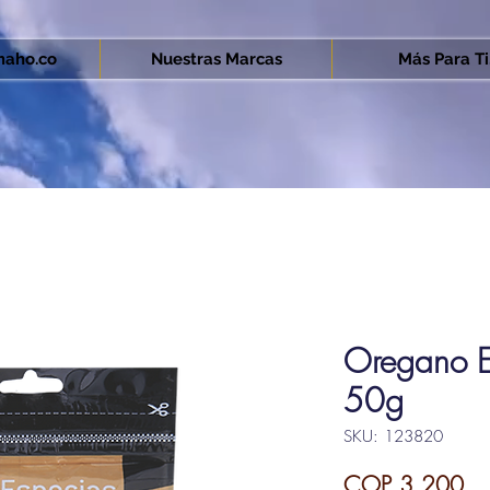
aho.co
Nuestras Marcas
Más Para Ti.
Oregano E
50g
SKU: 123820
Pri
COP 3,200