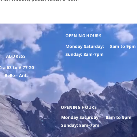
OPENING HOURS
Monday Saturday:
8am to 9pm
Sunday: 8am-7pm
ADDRESS
Cra 63 to # 77-20
Bello - Ant.
OPENING HOURS
Monday Saturday:
8am to 9pm
Sunday: 8am-7pm