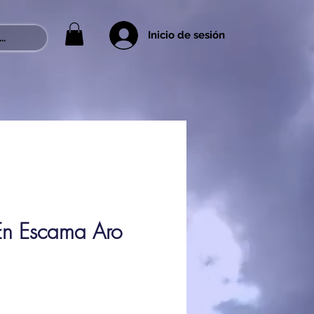
Inicio de sesión
..
n Escama Aro
ce