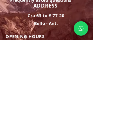
Frequently asked questions
ADDRESS
Cra 63 to # 77-20
Bello - Ant.
OPENING HOURS
Monday Saturday:
8am to 9pm
Sunday: 8am-7pm
SIGN UP
E-mail
SUBSCRIBE NOW