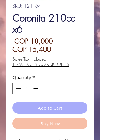
SKU: 121164
Coronita 210cc
x6
Regular
 COP 18,000 
Sale
Price
COP 15,400
Price
Sales Tax Included
|
TÉRMINOS Y CONDICIONES
Quantity
*
Add to Cart
Buy Now