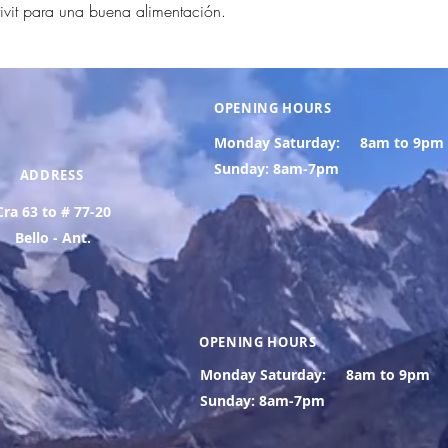
rivit para una buena alimentación.
OPENING HOURS
Monday Saturday:
8am to 9pm
Sunday: 8am-7pm
ADDRESS
Cra 63 to # 77-20
Bello - Ant.
OPENING HOURS
Monday Saturday:
8am to 9pm
Sunday: 8am-7pm