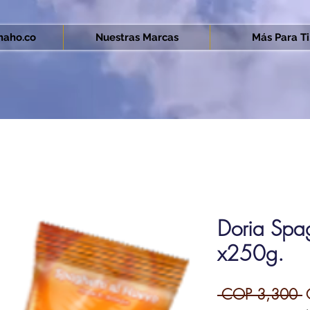
aho.co
Nuestras Marcas
Más Para Ti.
Doria Spag
x250g.
R
 COP 3,300 