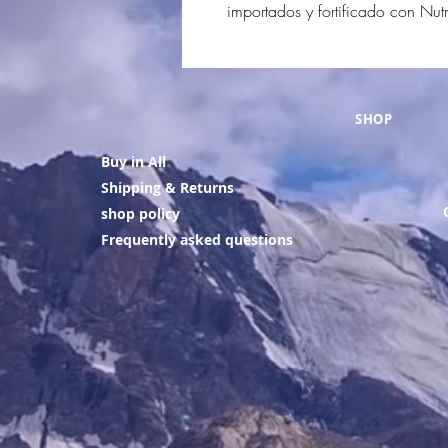
importados y fortificado con Nut
SHOP
Buy in All
Shipping & Returns
shop policy
Frequently asked questions