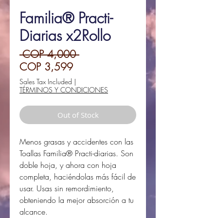
Familia® Practi-
Diarias x2Rollo
Regular
 COP 4,000 
Sale
Price
COP 3,599
Price
Sales Tax Included
|
TÉRMINOS Y CONDICIONES
Out of Stock
Menos grasas y accidentes con las
Toallas Familia® Practi-diarias. Son
doble hoja, y ahora con hoja
completa, haciéndolas más fácil de
usar. Usas sin remordimiento,
obteniendo la mejor absorción a tu
alcance.