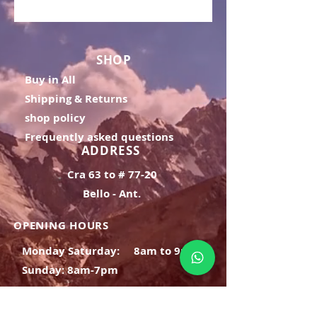
SHOP
Buy in All
Shipping & Returns
shop policy
Frequently asked questions
ADDRESS
Cra 63 to # 77-20
Bello - Ant.
OPENING HOURS
Monday Saturday:
8am to 9pm
Sunday: 8am-7pm
SIGN UP