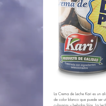
La Crema de Leche Kari es un al
de color blanco que puede ser ut
culinarias y bebidas frías. La L