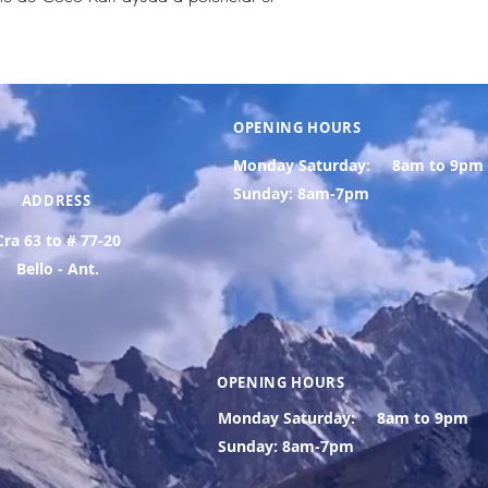
OPENING HOURS
Monday Saturday:
8am to 9pm
Sunday: 8am-7pm
ADDRESS
Cra 63 to # 77-20
Bello - Ant.
OPENING HOURS
Monday Saturday:
8am to 9pm
Sunday: 8am-7pm