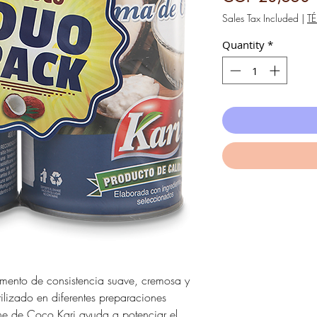
Sales Tax Included
|
T
Quantity
*
imento de consistencia suave, cremosa y
ilizado en diferentes preparaciones
eche de Coco Kari ayuda a potenciar el