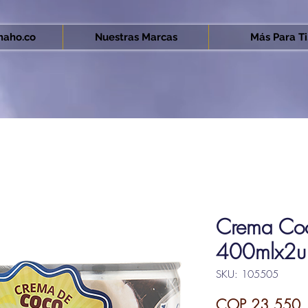
aho.co
Nuestras Marcas
Más Para Ti.
Crema Coc
400mlx2u
SKU: 105505
P
COP 23,550