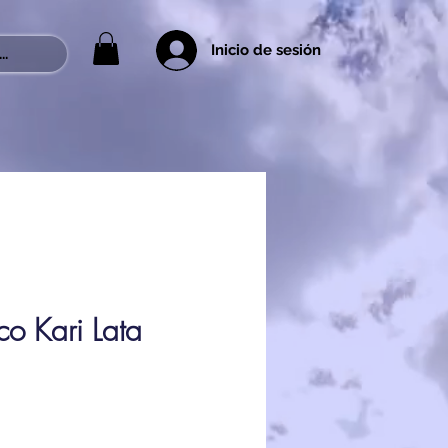
Inicio de sesión
..
o Kari Lata
rice