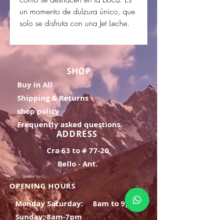
un momento de dulzura único, que
solo se disfruta con una Jet Leche.
SHOP
Buy in All
Shipping & Returns
shop policy
Frequently asked questions
ADDRESS
Cra 63 to # 77-20
Bello - Ant.
OPENING HOURS
Monday Saturday:
8am to 9pm
Sunday: 8am-7pm