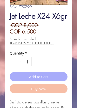
SKU: 790790
Jet Leche X24 X6gr
Regular
 COP 8,000 
Sale
Price
COP 6,500
Price
Sales Tax Included
|
TÉRMINOS Y CONDICIONES
Quantity
*
Add to Cart
Buy Now
Disfruta de sus pastillas y siente
cómo se deshacen en la boca. Es