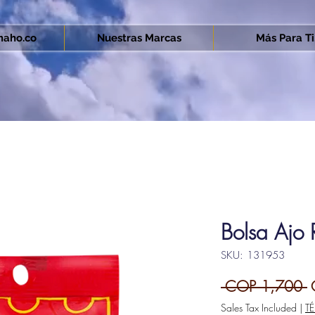
aho.co
Nuestras Marcas
Más Para Ti.
Bolsa Ajo
SKU: 131953
R
 COP 1,700 
P
Sales Tax Included
|
T