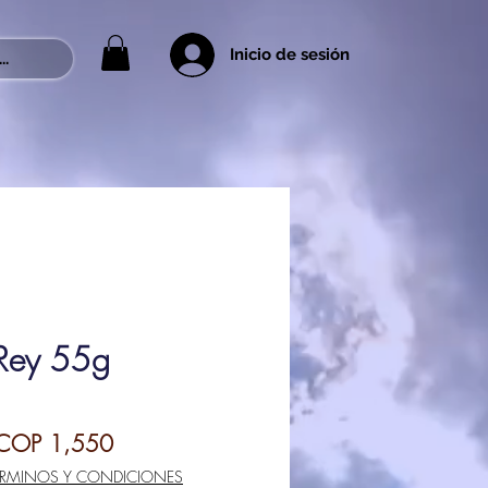
Inicio de sesión
..
 Rey 55g
egular
Sale
COP 1,550
rice
Price
ÉRMINOS Y CONDICIONES