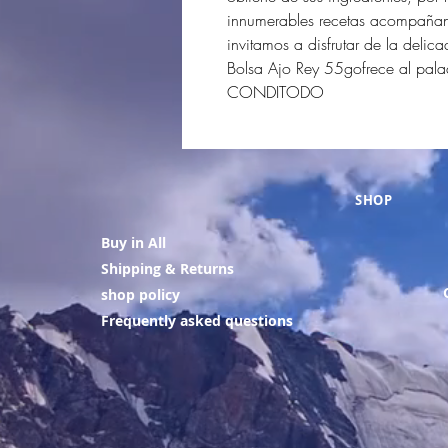
innumerables recetas acompañand
invitamos a disfrutar de la del
Bolsa Ajo Rey 55gofrece al pala
CONDITODO
SHOP
Buy in All
Shipping & Returns
shop policy
Frequently asked questions