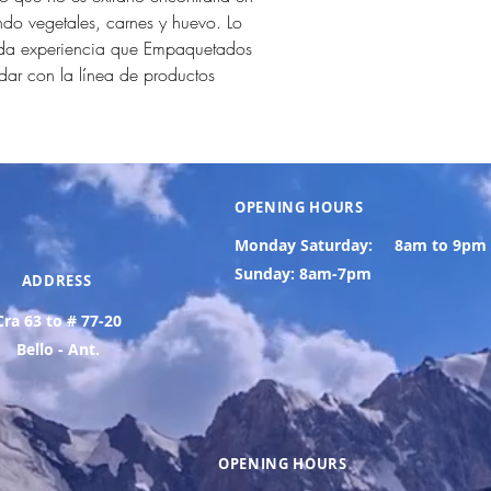
o vegetales, carnes y huevo. Lo
icada experiencia que Empaquetados
dar con la línea de productos
OPENING HOURS
Monday Saturday:
8am to 9pm
Sunday: 8am-7pm
ADDRESS
Cra 63 to # 77-20
Bello - Ant.
OPENING HOURS