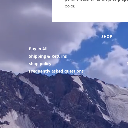
color.
SHOP
Buy in All
Shipping & Returns
shop policy
Frequently asked questions