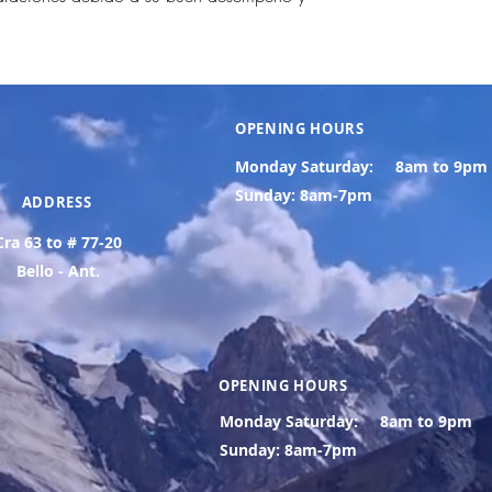
OPENING HOURS
Monday Saturday:
8am to 9pm
Sunday: 8am-7pm
ADDRESS
Cra 63 to # 77-20
Bello - Ant.
OPENING HOURS
Monday Saturday:
8am to 9pm
Sunday: 8am-7pm