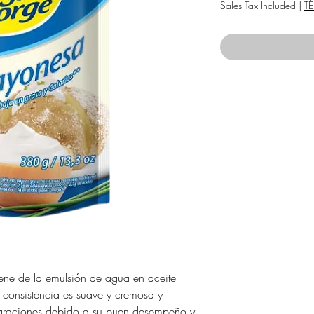
P
Sales Tax Included
|
T
ene de la emulsión de agua en aceite
 consistencia es suave y cremosa y
paraciones debido a su buen desempeño y