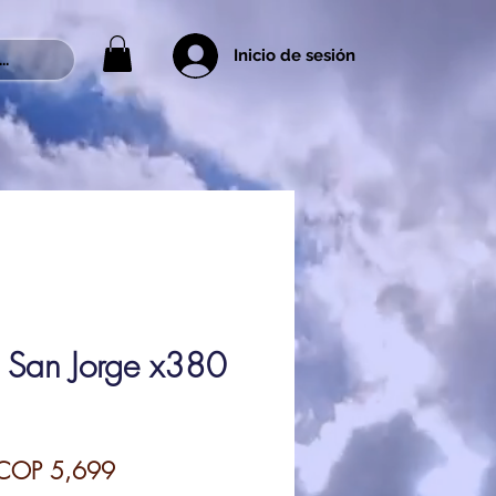
Inicio de sesión
..
San Jorge x380
egular
Sale
COP 5,699