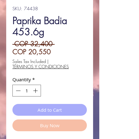
SKU: 74438
Paprika Badia
453.6g
Regular
 COP 32,400 
Sale
Price
COP 20,550
Price
Sales Tax Included
|
TÉRMINOS Y CONDICIONES
Quantity
*
Add to Cart
Buy Now