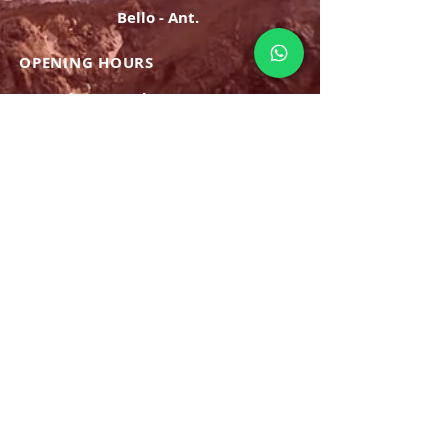
Bello - Ant.
OPENING HOURS
Monday Saturday:
8am to 9pm
Sunday: 8am-7pm
SIGN UP
E-mail
SUBSCRIBE NOW
OPENING HOURS
Monday Saturday:
8am to 9pm