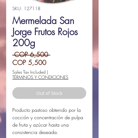
SKU: 127118
Mermelada San
Jorge Frutos Rojos
200g
Regular
 COP 6,500 
Sale
Price
COP 5,500
Price
Sales Tax Included
|
TÉRMINOS Y CONDICIONES
Out of Stock
Producto pastoso obtenido por la
cocción y concentración de pulpa
de fruta y azúcar hasta una
consistencia deseada.