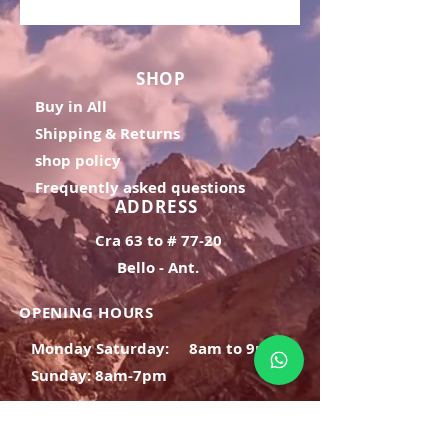
SHOP
Buy in All
Shipping & Returns
shop policy
Frequently asked questions
ADDRESS
Cra 63 to # 77-20
Bello - Ant.
OPENING HOURS
Monday Saturday:
8am to 9pm
Sunday: 8am-7pm
SIGN UP