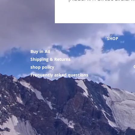
SHOP
Buy in All
Shipping & Returns
shop policy
Frequently asked questions