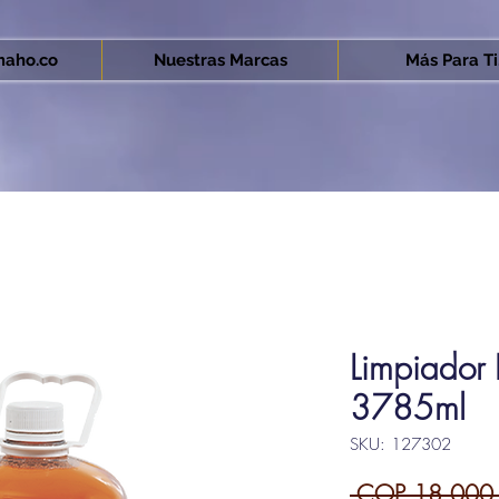
aho.co
Nuestras Marcas
Más Para Ti.
Limpiador 
3785ml
SKU: 127302
 COP 18,000