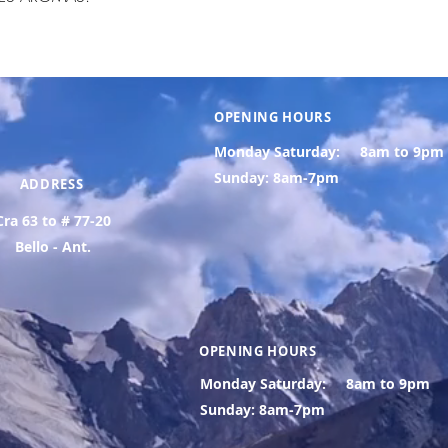
OPENING HOURS
Monday Saturday:
8am to 9pm
Sunday: 8am-7pm
ADDRESS
Cra 63 to # 77-20
Bello - Ant.
OPENING HOURS
Monday Saturday:
8am to 9pm
Sunday: 8am-7pm