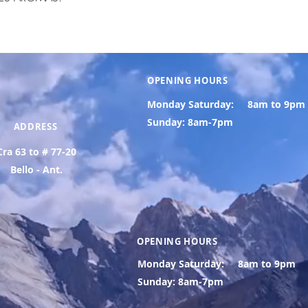
OPENING HOURS
Monday Saturday:
8am to 9pm
Sunday: 8am-7pm
ADDRESS
Cra 63 to # 77-20
Bello - Ant.
OPENING HOURS
Monday Saturday:
8am to 9pm
Sunday: 8am-7pm