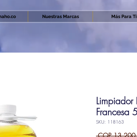
aho.co
Nuestras Marcas
Más Para Ti.
Limpiador P
Francesa 5
SKU: 118163
 COP 13,200