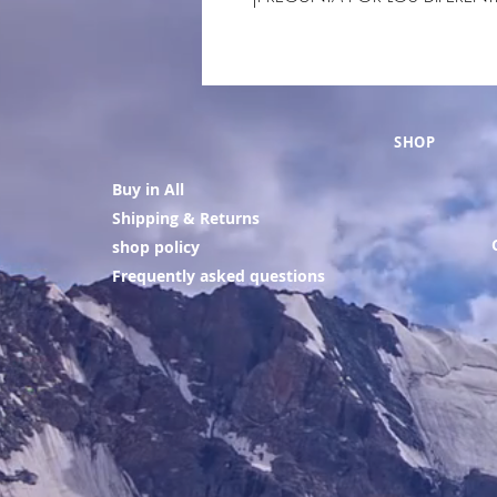
SHOP
Buy in All
Shipping & Returns
shop policy
Frequently asked questions