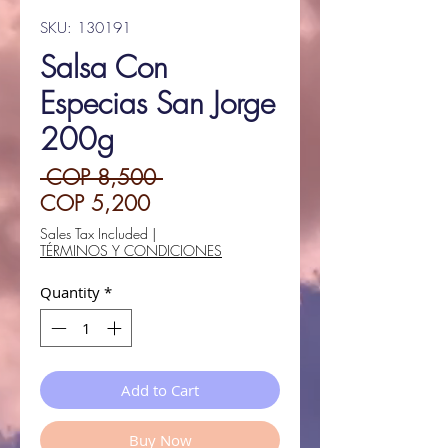
SKU: 130191
Salsa Con
Especias San Jorge
200g
Regular
 COP 8,500 
Sale
Price
COP 5,200
Price
Sales Tax Included
|
TÉRMINOS Y CONDICIONES
Quantity
*
Add to Cart
Buy Now