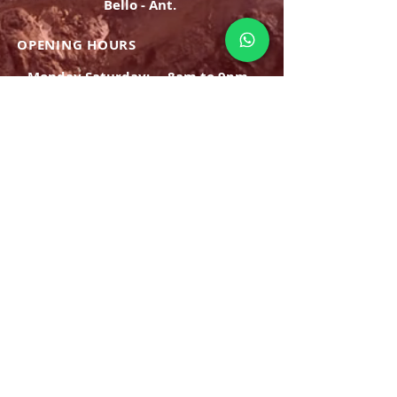
Bello - Ant.
OPENING HOURS
Monday Saturday:
8am to 9pm
Sunday: 8am-7pm
SIGN UP
E-mail
SUBSCRIBE NOW
OPENING HOURS
Monday Saturday:
8am to 9pm