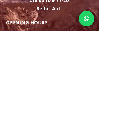
Cra 63 to # 77-20
Bello - Ant.
OPENING HOURS
Monday Saturday:
8am to 9pm
Sunday: 8am-7pm
SIGN UP
E-mail
SUBSCRIBE NOW
OPENING HOURS