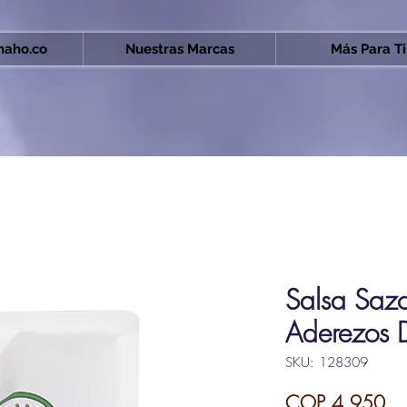
aho.co
Nuestras Marcas
Más Para Ti.
Salsa Saz
Aderezos
SKU: 128309
Pri
COP 4,950