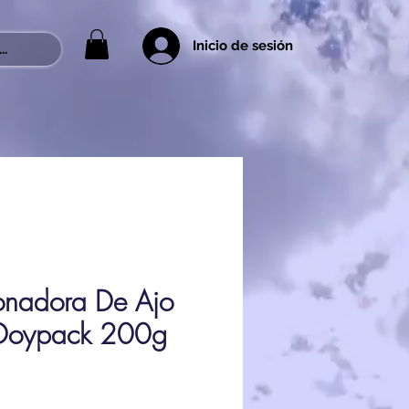
Inicio de sesión
..
onadora De Ajo
 Doypack 200g
ce