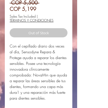
Regular
 COP 5,500 
Sale
Price
COP 5,199
Price
Sales Tax Included
|
TÉRMINOS Y CONDICIONES
Out of Stock
Con el cepillado diario dos veces
al día, Sensodyne Repara &
Protege ayuda a reparar los dientes
sensibles. Posee una tecnología
innovadora clínicamente
comprobada: NovaMin que ayuda
a reparar las áreas sensibles de tus
dientes, formando una capa más
dura1 y una reparación más fuerte
para dientes sensibles.