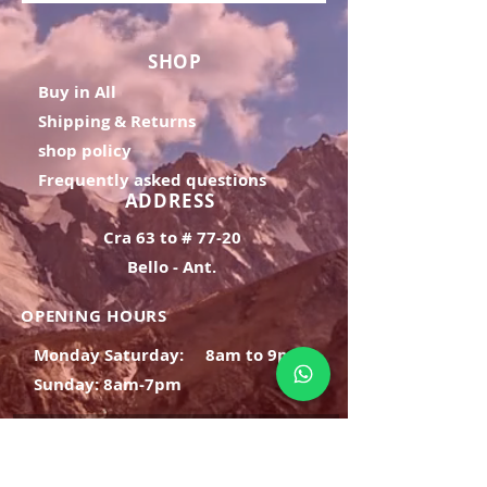
SHOP
Buy in All
Shipping & Returns
shop policy
Frequently asked questions
ADDRESS
Cra 63 to # 77-20
Bello - Ant.
OPENING HOURS
Monday Saturday:
8am to 9pm
Sunday: 8am-7pm
SIGN UP
E-mail